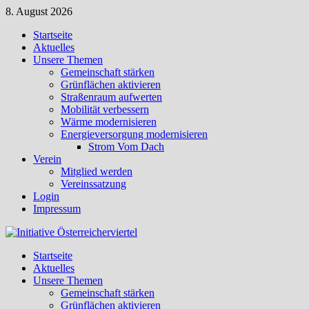
Zum
8. August 2026
Inhalt
Startseite
springen
Aktuelles
Unsere Themen
Gemeinschaft stärken
Grünflächen aktivieren
Straßenraum aufwerten
Mobilität verbessern
Wärme modernisieren
Energieversorgung modernisieren
Strom Vom Dach
Verein
Mitglied werden
Vereinssatzung
Login
Impressum
Startseite
Aktuelles
Unsere Themen
Gemeinschaft stärken
Grünflächen aktivieren