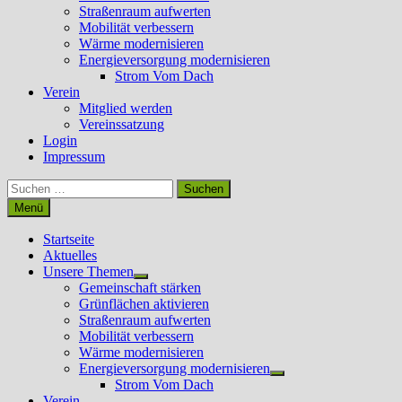
Straßenraum aufwerten
Mobilität verbessern
Wärme modernisieren
Energieversorgung modernisieren
Strom Vom Dach
Verein
Mitglied werden
Vereinssatzung
Login
Impressum
Suchen
nach:
Menü
Startseite
Aktuelles
Unsere Themen
Untermenü
Gemeinschaft stärken
anzeigen
Grünflächen aktivieren
Straßenraum aufwerten
Mobilität verbessern
Wärme modernisieren
Energieversorgung modernisieren
Untermenü
Strom Vom Dach
anzeigen
Verein