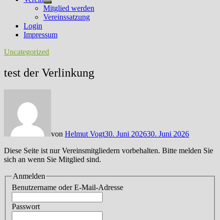
Untermenü
Mitglied werden
anzeigen
Vereinssatzung
Login
Impressum
Uncategorized
test der Verlinkung
von
Helmut Vogt
30. Juni 2026
30. Juni 2026
Diese Seite ist nur Vereinsmitgliedern vorbehalten. Bitte melden Sie
sich an wenn Sie Mitglied sind.
Anmelden
Benutzername oder E-Mail-Adresse
Passwort