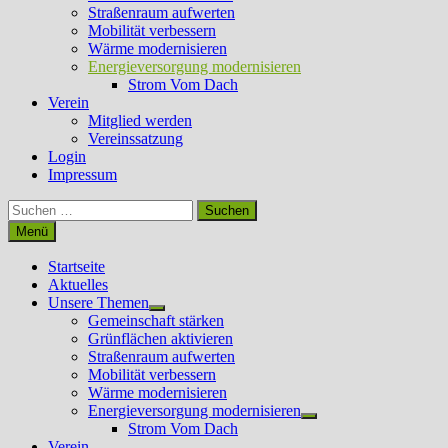
Straßenraum aufwerten
Mobilität verbessern
Wärme modernisieren
Energieversorgung modernisieren
Strom Vom Dach
Verein
Mitglied werden
Vereinssatzung
Login
Impressum
Suchen
nach:
Menü
Startseite
Aktuelles
Unsere Themen
Untermenü
Gemeinschaft stärken
anzeigen
Grünflächen aktivieren
Straßenraum aufwerten
Mobilität verbessern
Wärme modernisieren
Energieversorgung modernisieren
Untermenü
Strom Vom Dach
anzeigen
Verein