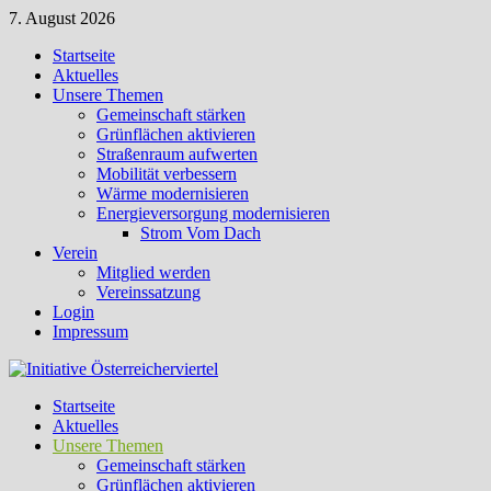
Zum
7. August 2026
Inhalt
Startseite
springen
Aktuelles
Unsere Themen
Gemeinschaft stärken
Grünflächen aktivieren
Straßenraum aufwerten
Mobilität verbessern
Wärme modernisieren
Energieversorgung modernisieren
Strom Vom Dach
Verein
Mitglied werden
Vereinssatzung
Login
Impressum
Startseite
Aktuelles
Unsere Themen
Gemeinschaft stärken
Grünflächen aktivieren