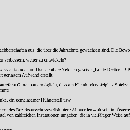
Nachbarschaften aus, die über die Jahrzehnte gewachsen sind. Die Bewo
u verbessern, weiter zu entwickeln?
ozess entstanden und hat sichtbare Zeichen gesetzt: „Bunte Bretter“, 3 
it geringem Aufwand erstellt.
aureferat Gartenbau ermöglicht, dass am Kleinkinderspielplatz Spielz
ommt!
änke, ein gemeinsamer Hühnerstall usw.
 des Bezirksausschusses disktuiert: Alt werden – alt sein im Österrei
ertel von zahlreichen Institutionen umgeben, die in vielfältiger Weise a