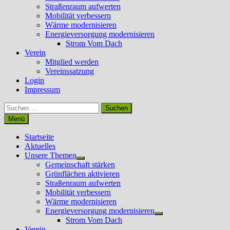
Straßenraum aufwerten
Mobilität verbessern
Wärme modernisieren
Energieversorgung modernisieren
Strom Vom Dach
Verein
Mitglied werden
Vereinssatzung
Login
Impressum
Suchen
nach:
Menü
Startseite
Aktuelles
Unsere Themen
Untermenü
Gemeinschaft stärken
anzeigen
Grünflächen aktivieren
Straßenraum aufwerten
Mobilität verbessern
Wärme modernisieren
Energieversorgung modernisieren
Untermenü
Strom Vom Dach
anzeigen
Verein