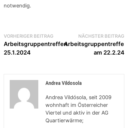
notwendig.
Beitragsnavigation
Vorheriger
N
VORHERIGER BEITRAG
NÄCHSTER BEITRAG
Beitrag:
B
Arbeitsgruppentreffen
Arbeitsgruppentreffen
25.1.2024
am 22.2.24
Andrea Vildosola
Andrea Vildósola, seit 2009
wohnhaft im Österreicher
Viertel und aktiv in der AG
Quartierwärme;