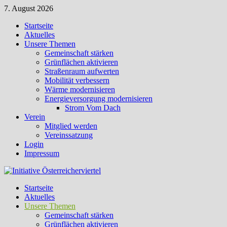
Zum
7. August 2026
Inhalt
Startseite
springen
Aktuelles
Unsere Themen
Gemeinschaft stärken
Grünflächen aktivieren
Straßenraum aufwerten
Mobilität verbessern
Wärme modernisieren
Energieversorgung modernisieren
Strom Vom Dach
Verein
Mitglied werden
Vereinssatzung
Login
Impressum
Startseite
Aktuelles
Unsere Themen
Gemeinschaft stärken
Grünflächen aktivieren