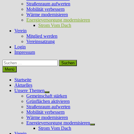
Straßenraum aufwerten
Mobilität verbessern
Wärme modernisieren
Energieversorgung modernisieren
Strom Vom Dach
Verein
Mitglied werden
Vereinssatzung
Login
Impressum
Suchen
nach:
Menü
Startseite
Aktuelles
Unsere Themen
Untermenü
Gemeinschaft stärken
anzeigen
Grünflächen aktivieren
Straßenraum aufwerten
Mobilität verbessern
Wärme modernisieren
Energieversorgung modernisieren
Untermenü
Strom Vom Dach
anzeigen
Verein