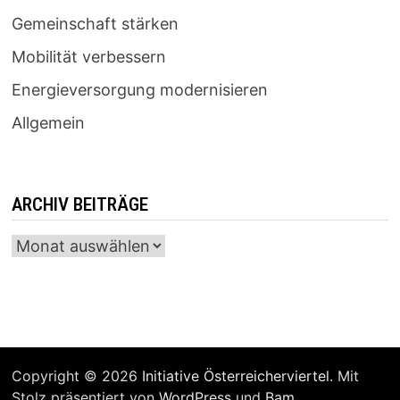
Gemeinschaft stärken
Mobilität verbessern
Energieversorgung modernisieren
Allgemein
ARCHIV BEITRÄGE
Archiv
Beiträge
Copyright © 2026
Initiative Österreicherviertel
. Mit
Stolz präsentiert von
WordPress
und
Bam
.