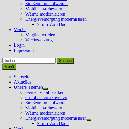
Straßenraum aufwerten
Mobilität verbessern
Wärme modernisieren
Energieversorgung modernisieren
Strom Vom Dach
Verein
Mitglied werden
Vereinssatzung
Login
Impressum
Suchen
nach:
Menü
Startseite
Aktuelles
Unsere Themen
Untermenü
Gemeinschaft stärken
anzeigen
Grünflächen aktivieren
Straßenraum aufwerten
Mobilität verbessern
Wärme modernisieren
Energieversorgung modernisieren
Untermenü
Strom Vom Dach
anzeigen
Verein