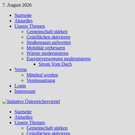
Zum
7. August 2026
Inhalt
Startseite
springen
Aktuelles
Unsere Themen
Gemeinschaft stärken
Grünflächen aktivieren
Straßenraum aufwerten
Mobilität verbessern
Wärme modernisieren
Energieversorgung modernisieren
Strom Vom Dach
Verein
Mitglied werden
Vereinssatzung
Login
Impressum
Startseite
Aktuelles
Unsere Themen
Gemeinschaft stärken
Grünflächen aktivieren